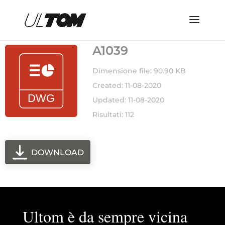
A1039
Dimensione file: 90.90 KB
Created: 11-08-2020
Updated: 11-08-2020
Risultati: 112
DOWNLOAD
Ultom è da sempre vicina