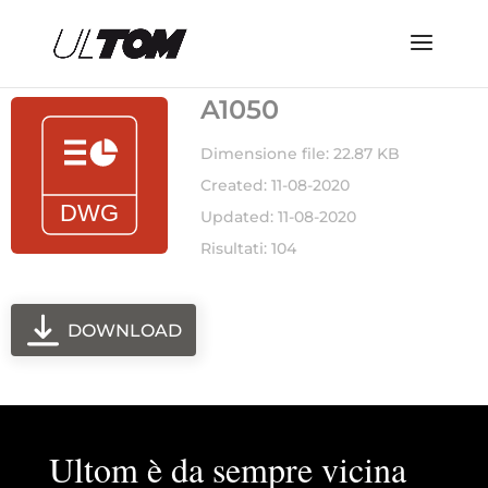
A1050
Dimensione file: 22.87 KB
Created: 11-08-2020
Updated: 11-08-2020
Risultati: 104
DOWNLOAD
Ultom è da sempre vicina