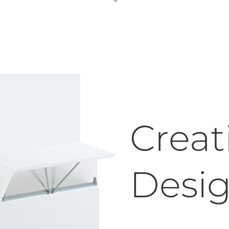
Creati
Desi