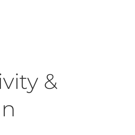
vity &
gn