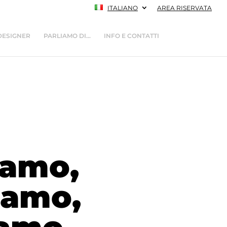
ITALIANO
AREA RISERVATA
DESIGNER
PARLIAMO DI…
INFO E CONTATTI
iamo,
iamo,