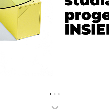
studi
prog
INSIE
3