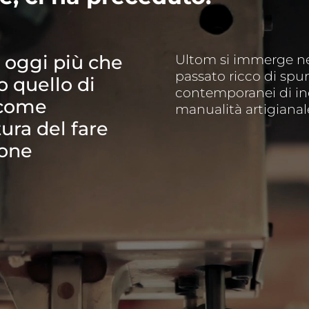
 oggi più che
Ultom si immerge nell
passato ricco di spu
 quello di
contemporanei di in
i come
manualità artigianal
ura del fare
ione