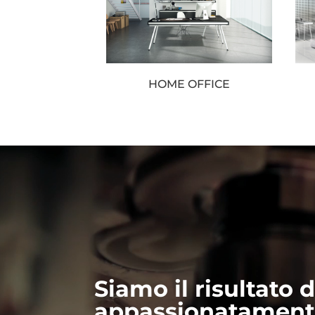
HOME OFFICE
Video
Player
Siamo il risultato d
appassionatamente