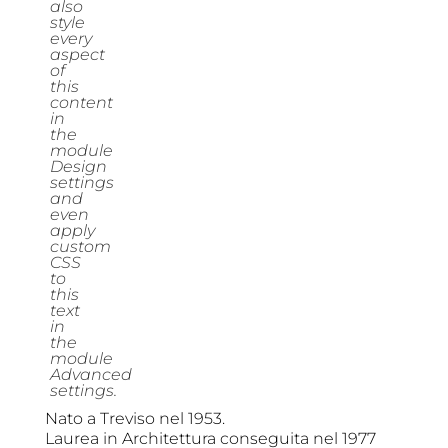
also
style
every
aspect
of
this
content
in
the
module
Design
settings
and
even
apply
custom
CSS
to
this
text
in
the
module
Advanced
settin
gs.
Nato a Treviso nel 1953.
Laurea in Architettura conseguita nel 1977