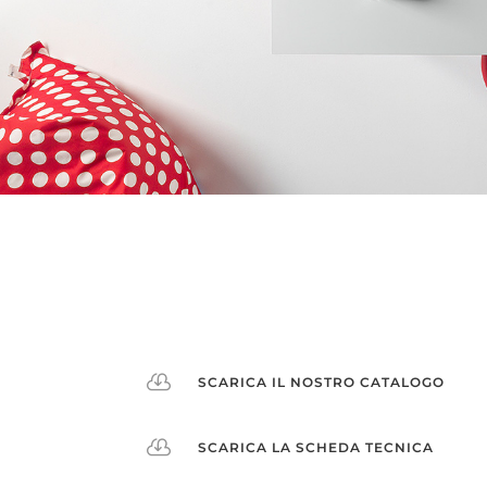

SCARICA IL NOSTRO CATALOGO

SCARICA LA SCHEDA TECNICA