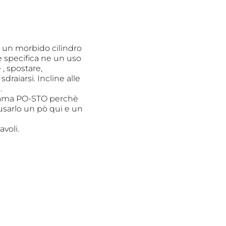
e un morbido cilindro
e specifica ne un uso
 , spostare,
sdraiarsi. Incline alle
.
hiama PO-STO perchè
usarlo un pò qui e un
voli.