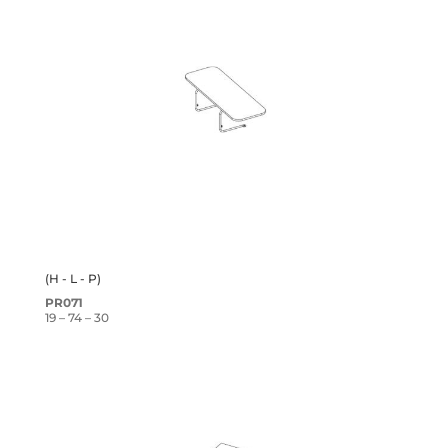
(H - L - P)
PR071
19 – 74 – 30