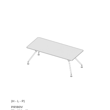
(H - L - P)
PR180V