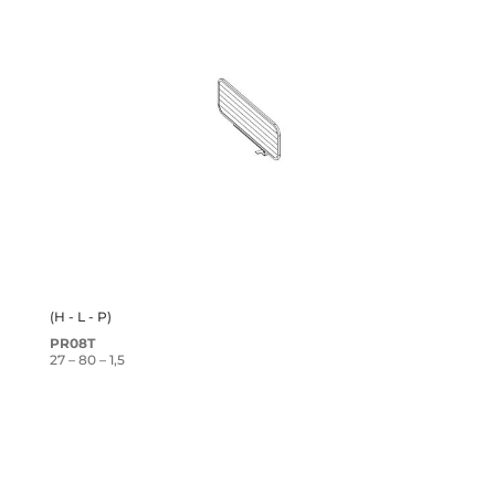
(H - L - P)
PR08T
27 – 80 – 1,5