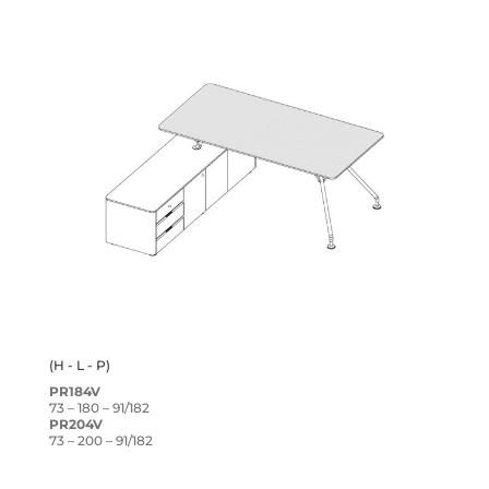
(H - L - P)
PR184V
73 – 180 – 91/182
PR204V
73 – 200 – 91/182