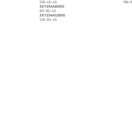
128-45-45
196-
3XYZMA8090
80-90-45
3XYZMA12890
128-90-45