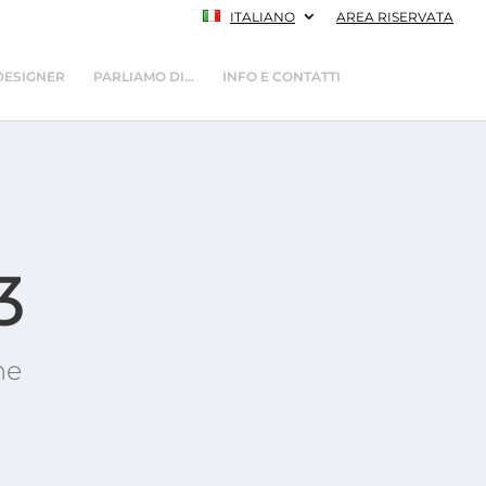
ITALIANO
AREA RISERVATA
DESIGNER
PARLIAMO DI…
INFO E CONTATTI
3
ne