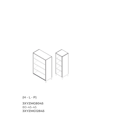
(H - L - P)
3XYZMG8045
80-45-45
3XYZMG128
45