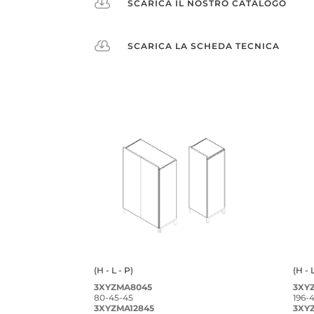

SCARICA IL NOSTRO CATALOGO

SCARICA LA SCHEDA TECNICA
(H - L - P)
(H - 
3XYZMA8045
3XY
80-45-45
196-
3XYZMA12845
3XY