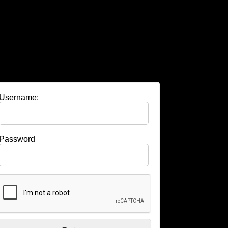
Username:
Password