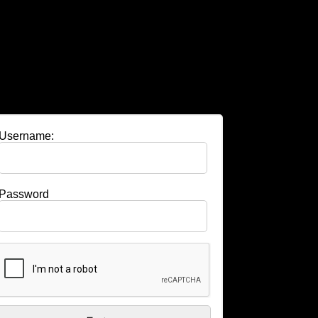
Username:
Password