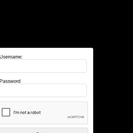
Username:
Password