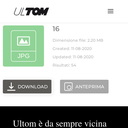
16
Dimensione file: 2.20 MB
Created: 11-08-2020
Updated: 11-08-2020
Risultati: 54
DOWNLOAD
ANTEPRIMA
Ultom è da sempre vicina