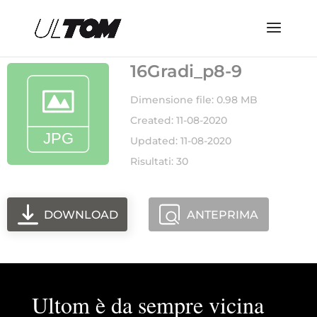
16Gradi_p8-9
Dimensione file: 0.98 MB
Created: 11-08-2020
Updated: 11-08-2020
Risultati: 30
DOWNLOAD
ANTEPRIMA
Ultom è da sempre vicina