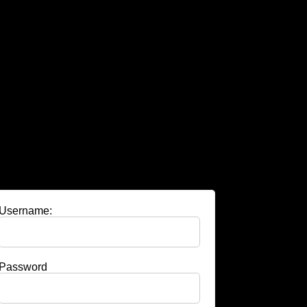
Username:
Password