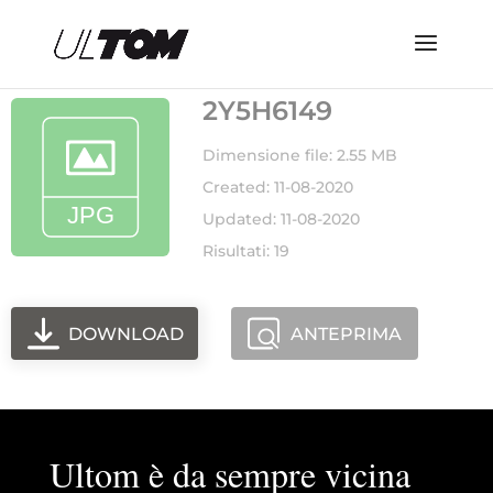
2Y5H6149
Dimensione file: 2.55 MB
Created: 11-08-2020
Updated: 11-08-2020
Risultati: 19
DOWNLOAD
ANTEPRIMA
Ultom è da sempre vicina