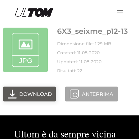
6X3_seixme_p12-13
Dimensione file: 1.29 MB
Created: 11-08-2020
Updated: 11-08-2020
Risultati: 22
DOWNLOAD
ANTEPRIMA
Ultom è da sempre vicina