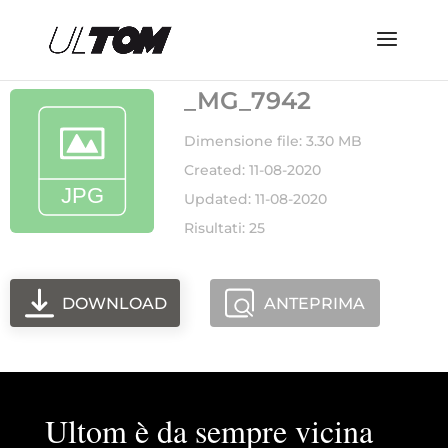
_MG_7942
Dimensione file: 3.30 MB
Created: 11-08-2020
Updated: 11-08-2020
Risultati: 25
DOWNLOAD
ANTEPRIMA
Ultom è da sempre vicina