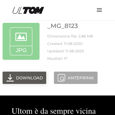
_MG_8123
Dimensione file: 2.86 MB
Created: 11-08-2020
Updated: 11-08-2020
Risultati: 17
DOWNLOAD
ANTEPRIMA
Ultom è da sempre vicina