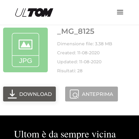
_MG_8125
Dimensione file: 3.38 MB
Created: 11-08-2020
Updated: 11-08-2020
Risultati: 28
DOWNLOAD
ANTEPRIMA
Ultom è da sempre vicina