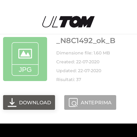
_N8C1492_ok_B
Dimensione file: 1.60 MB
Created: 22-07-2020
Updated: 22-07-2020
Risultati: 37
DOWNLOAD
ANTEPRIMA