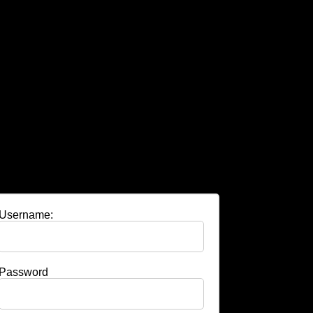
Username:
Password