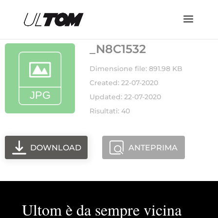
_N8C1532
Dimensione file: 891.98 KB
Created: 22-07-2020
Updated: 22-07-2020
Risultati: 40
DOWNLOAD
ANTEPRIMA
Ultom è da sempre vicina