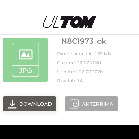
_N8C1973_ok
Dimensione file: 1.37 MB
Created: 22-07-2020
Updated: 22-07-2020
Risultati: 34
DOWNLOAD
ANTEPRIMA