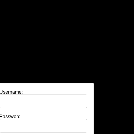
Username:
Password