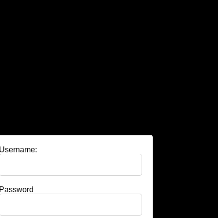
Username:
Password