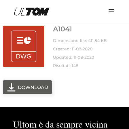
A1041
Dimensione file: 411.84 KB
Created: 11-08-2020
Updated: 11-08-2020
Risultati: 148
DOWNLOAD
Ultom è da sempre vicina