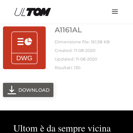
A1161AL
Dimensione file: 161.58 KB
Created: 11-08-2020
Updated: 11-08-2020
Risultati: 130
DOWNLOAD
Ultom è da sempre vicina