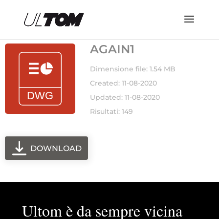
AGAIN1
Dimensione file: 1.54 MB
Created: 11-08-2020
Updated: 11-08-2020
Risultati: 149
DOWNLOAD
Ultom è da sempre vicina