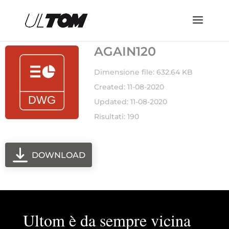
AGAIN120
Dimensione file: 632.64 KB
Created: 11-08-2020
Updated: 11-08-2020
Risultati: 190
DOWNLOAD
Ultom è da sempre vicina