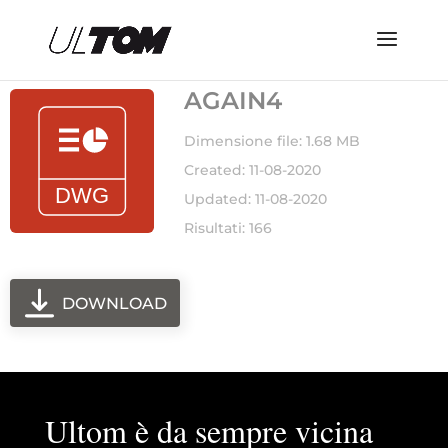
AGAIN4
Dimensione file: 1.68 MB
Created: 11-08-2020
Updated: 11-08-2020
Risultati: 166
DOWNLOAD
Ultom è da sempre vicina