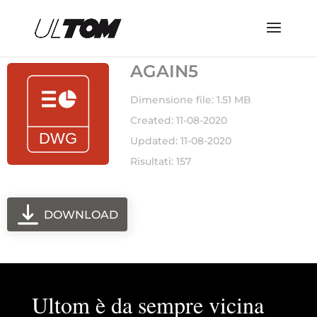
AGAIN5
Dimensione file: 1.51 MB
Created: 11-08-2020
Updated: 11-08-2020
Risultati: 157
DOWNLOAD
Ultom è da sempre vicina