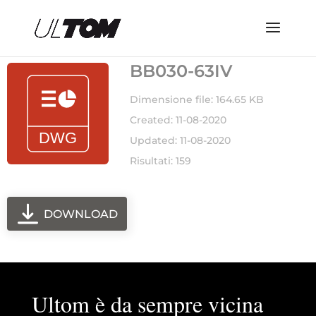
BB030-63IV
Dimensione file: 164.65 KB
Created: 11-08-2020
Updated: 11-08-2020
Risultati: 159
DOWNLOAD
Ultom è da sempre vicina