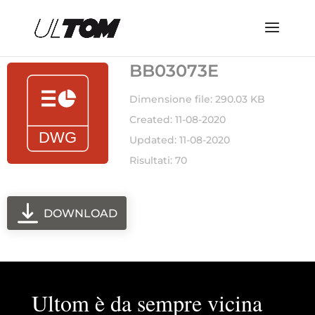
BB03073E
Dimensione file: 290.03 KB
Created: 11-08-2020
Updated: 11-08-2020
Risultati: 70
DOWNLOAD
Ultom è da sempre vicina