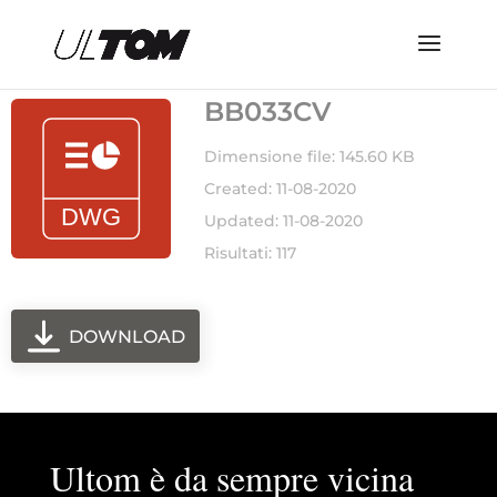
BB033CV
Dimensione file: 145.60 KB
Created: 11-08-2020
Updated: 11-08-2020
Risultati: 117
DOWNLOAD
Ultom è da sempre vicina