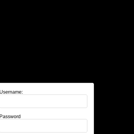
Username:
Password