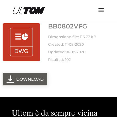
BB0802VFG
Dimensione file: 116.77 KB
Created: 11-08-2020
Updated: 11-08-2020
Risultati: 102
DOWNLOAD
Ultom è da sempre vicina