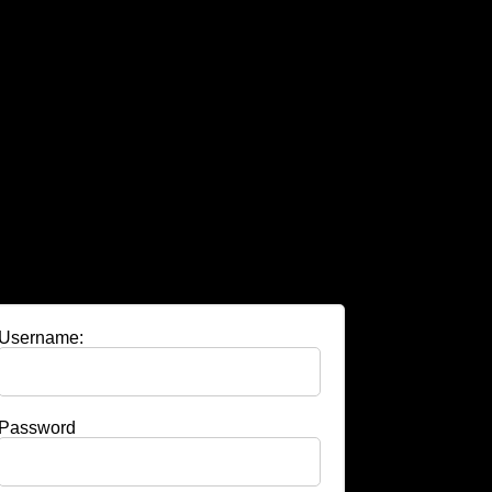
Username:
Password