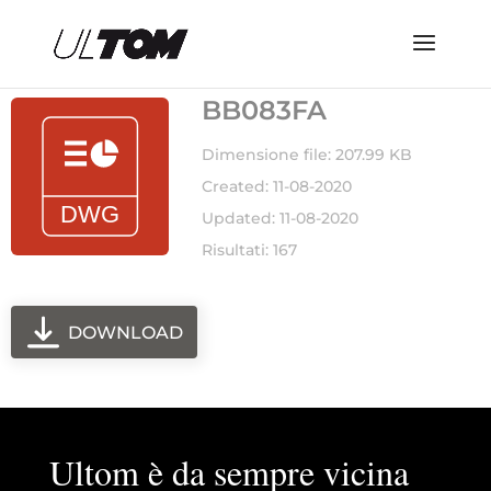
BB083FA
Dimensione file: 207.99 KB
Created: 11-08-2020
Updated: 11-08-2020
Risultati: 167
DOWNLOAD
Ultom è da sempre vicina