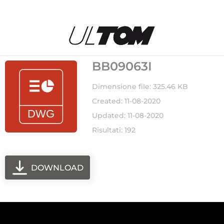
BB09063I
Dimensione file: 325.46 KB
Created: 11-08-2020
Updated: 11-08-2020
Risultati: 192
DOWNLOAD