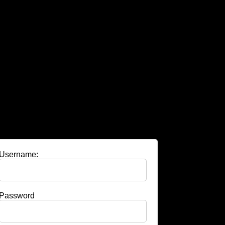
Username:
Password