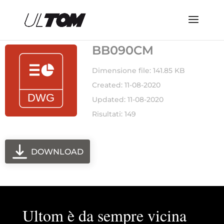
BB090CM
Dimensione file: 141.85 KB
Created: 11-08-2020
Updated: 11-08-2020
Risultati: 149
DOWNLOAD
Ultom è da sempre vicina