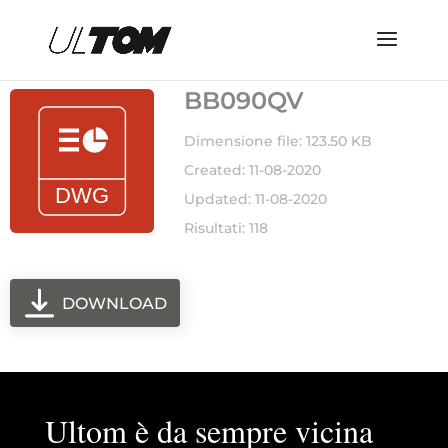
BB090QV
Dimensione file: 123.50 KB
Created: 11-08-2020
Updated: 11-08-2020
Risultati: 118
DOWNLOAD
Ultom è da sempre vicina