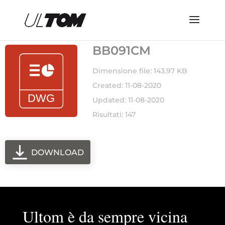
BB091CM
Dimensione file: 143.97 KB
Created: 11-08-2020
Updated: 11-08-2020
Risultati: 147
DOWNLOAD
Ultom è da sempre vicina