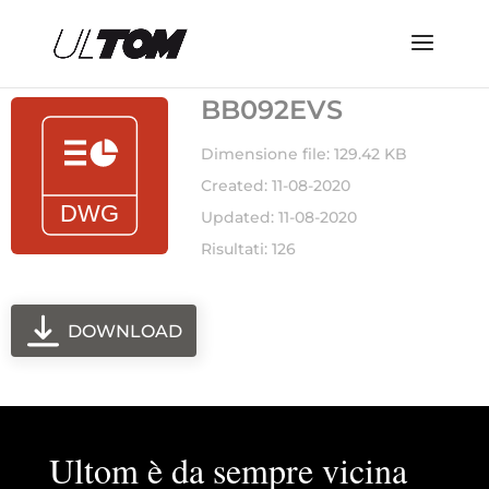
BB092EVS
Dimensione file: 129.42 KB
Created: 11-08-2020
Updated: 11-08-2020
Risultati: 126
DOWNLOAD
Ultom è da sempre vicina