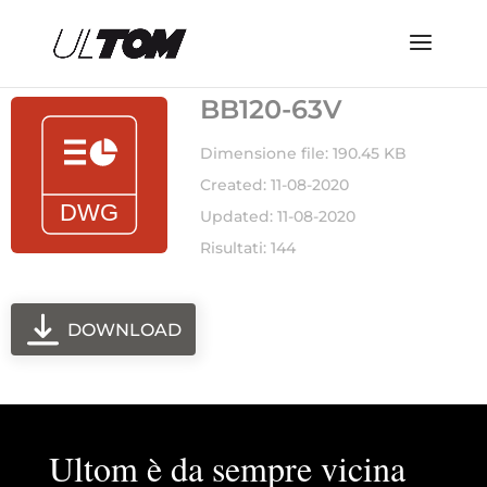
BB120-63V
Dimensione file: 190.45 KB
Created: 11-08-2020
Updated: 11-08-2020
Risultati: 144
DOWNLOAD
Ultom è da sempre vicina