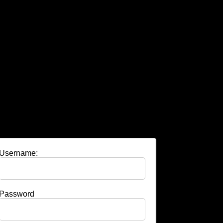
Username:
Password