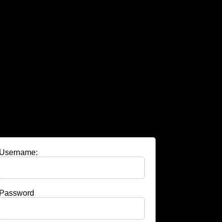
Username:
Password