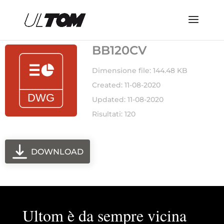
BB120CV
Dimensione file: 144.48 KB
Created: 11-08-2020
Updated: 11-08-2020
Risultati: 120
DOWNLOAD
Ultom è da sempre vicina