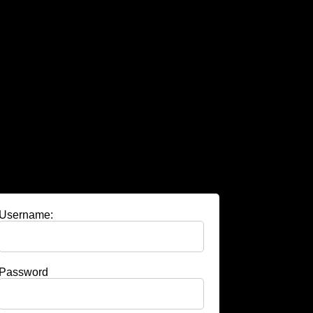
Username:
Password