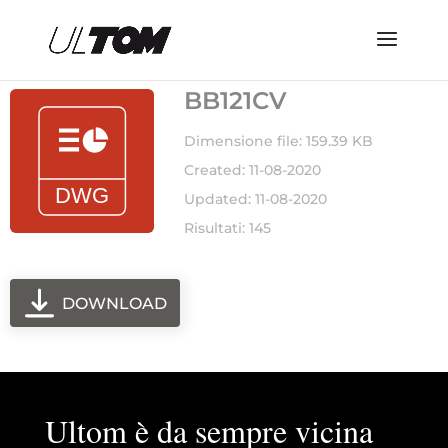
BB121CV
Dimensione file: 159.39 KB
Created: 11-08-2020
Updated: 11-08-2020
Risultati: 145
DOWNLOAD
Ultom è da sempre vicina