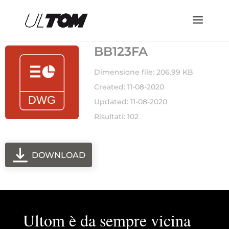
BB123FA
Dimensione file: 206.99 KB
Created: 11-08-2020
Updated: 11-08-2020
Risultati: 102
DOWNLOAD
Ultom è da sempre vicina