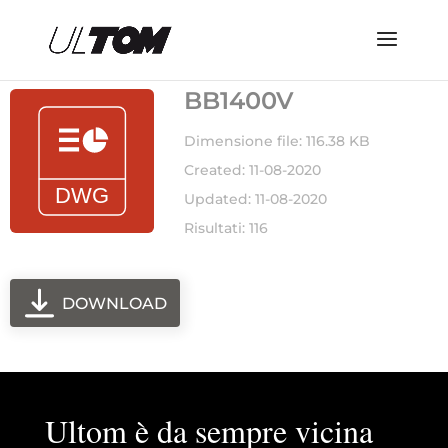
BB1400V
Dimensione file: 116.38 KB
Created: 11-08-2020
Updated: 11-08-2020
Risultati: 116
DOWNLOAD
Ultom è da sempre vicina