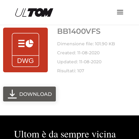
BB1400VFS
Dimensione file: 101.90 KB
Created: 11-08-2020
Updated: 11-08-2020
Risultati: 107
DOWNLOAD
Ultom è da sempre vicina